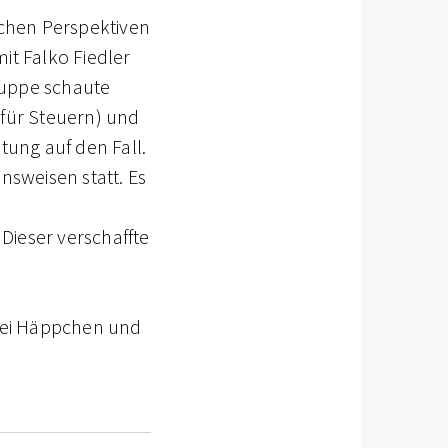
ichen Perspektiven
t Falko Fiedler
ruppe schaute
 für Steuern) und
ung auf den Fall.
nsweisen statt.
Es
Dieser verschaffte
bei Häppchen und