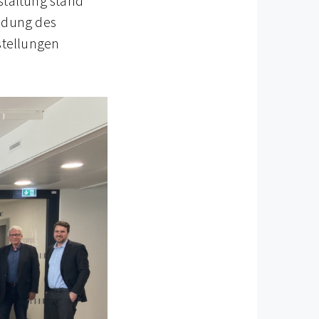
nstaltung stand
eidung des
stellungen