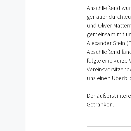
Anschließend wurd
genauer durchleuc
und Oliver Matter
gemeinsam
mit u
Alexander Stein (
Abschließend fand
folgte eine kurze
Vereinsvorsitzend
uns einen Überbli
Der äußerst inte
Getränken.