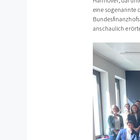
Hannover, darunt
eine sogenannte c
Bundesfinanzhofs 
anschaulich erörte