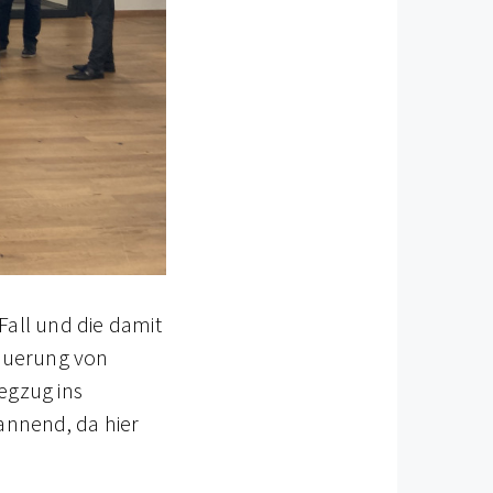
Fall und die damit
teuerung von
egzug ins
annend, da hier