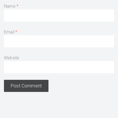
Name
Email
Website