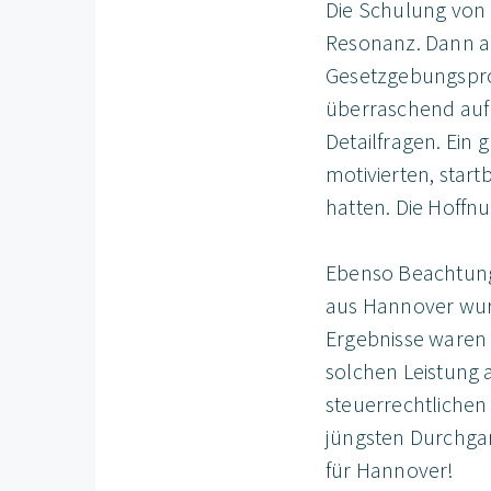
Die Schulung von 
Resonanz. Dann a
Gesetzgebungsproze
überraschend auf 
Detailfragen. Ein
motivierten, start
hatten. Die Hoffn
Ebenso Beachtung
aus Hannover wurd
Ergebnisse waren 
solchen Leistung 
steuerrechtlichen
jüngsten Durchgan
für Hannover!