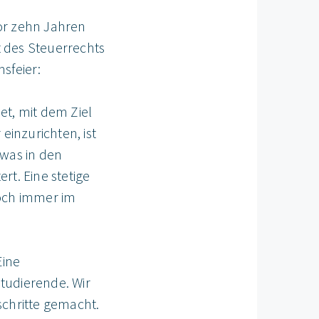
or zehn Jahren
 des Steuerrechts
sfeier:
et, mit dem Ziel
einzurichten, ist
twas in den
rt. Eine stetige
noch immer im
Eine
tudierende. Wir
schritte gemacht.