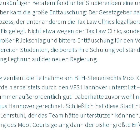
zukünftigen Beratern fand unter Studierenden eine u
ber kam die große Enttäuschung: Der Gesetzgeber ha
ss, der unter anderem die Tax Law Clinics legalisiere
Eis gelegt. Nicht etwa wegen der Tax Law Clinic, sond
 großer Rückschlag und bittere Enttäuschung für den Ve
bereiten Studenten, die bereits ihre Schulung vollstän
ung liegt nun auf der neuen Regierung.
 verdient die Teilnahme am BFH-Steuerrechts Moot 
e hierbei stets durch den VFS Hannover unterstüzt – 
immer außerordentlich gut. Dabei hatte zuvor wohl n
aus Hannover gerechnet. Schließlich hat diese Stadt n
 Lehrstuhl, der das Team hätte unterstützen könnnen.
g des Moot Courts gelang dann der bisher größte Erfol