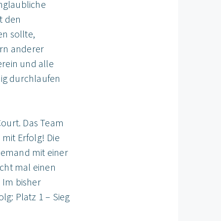
nglaubliche
t den
n sollte,
ern anderer
rein und alle
dig durchlaufen
Court. Das Team
mit Erfolg! Die
iemand mit einer
icht mal einen
 Im bisher
g: Platz 1 – Sieg