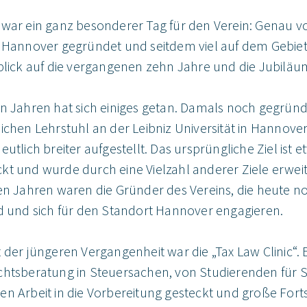
 war ein ganz besonderer Tag für den Verein: Genau v
S Hannover gegründet und seitdem viel auf dem Gebiet
kblick auf die vergangenen zehn Jahre und die Jubiläum
hn Jahren hat sich einiges getan. Damals noch gegründ
ichen Lehrstuhl an der Leibniz Universität in Hannover 
eutlich breiter aufgestellt. Das ursprüngliche Ziel ist e
t und wurde durch eine Vielzahl anderer Ziele erweite
den Jahren waren die Gründer des Vereins, die heute 
nd und sich für den Standort Hannover engagieren.
 der jüngeren Vergangenheit war die „Tax Law Clinic“. 
chtsberatung in Steuersachen, von Studierenden für S
en Arbeit in die Vorbereitung gesteckt und große Fort