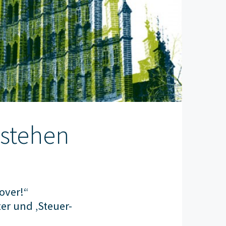
estehen
over!“
er und ‚Steuer-