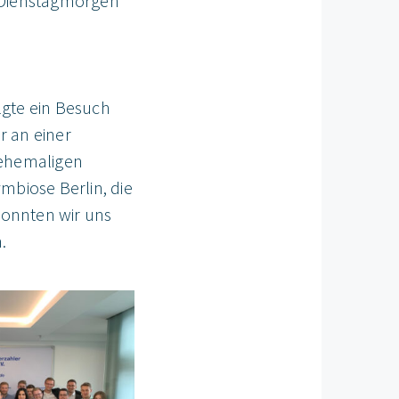
m Dienstagmorgen
lgte ein Besuch
r an einer
 ehemaligen
mbiose Berlin, die
 konnten wir uns
.