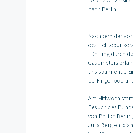
Leibniz Universit
nach Berlin.
Nachdem der Vormi
des Fichtebunkers
Führung durch den
Gasometers erfahr
uns spannende Einb
bei Fingerfood u
Am Mittwoch start
Besuch des Bundes
von Philipp Behm,
Julia Berg empfa