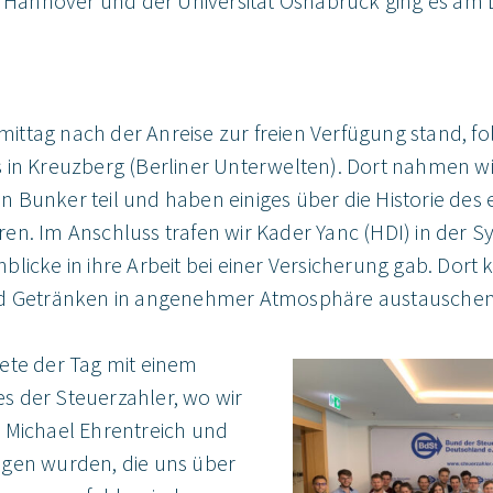
ät Hannover und der Universität Osnabrück ging es a
ttag nach der Anreise zur freien Verfügung stand, fo
 in Kreuzberg (Berliner Unterwelten). Dort nahmen wi
 Bunker teil und haben einiges über die Historie des
en. Im Anschluss trafen wir Kader Yanc (HDI) in der Sy
licke in ihre Arbeit bei einer Versicherung gab. Dort
nd Getränken in angenehmer Atmosphäre austauschen
ete der Tag mit einem
 der Steuerzahler, wo wir
 Michael Ehrentreich und
ngen wurden, die uns über