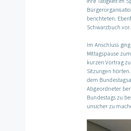
ihre Tätigkeit im
Bürgerorganisati
berichteten. Ebenf
Schwarzbuch vor.
Im Anschluss ging
Mittagspause zum 
kurzen Vortrag zu
Sitzungen hörten.
dem Bundestagsabg
Abgeordneter beri
Bundestags zu bes
unsicher zu mach