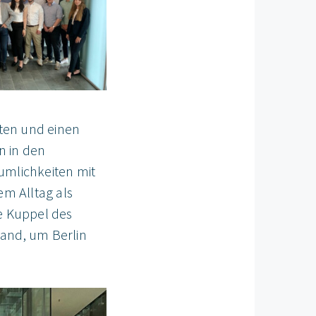
ten und einen
n in den
umlichkeiten mit
m Alltag als
ie Kuppel des
tand, um Berlin