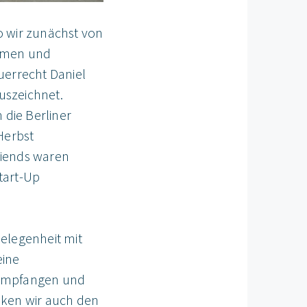
 wir zunächst von
kamen und
uerrecht Daniel
auszeichnet.
 die Berliner
Herbst
riends waren
tart-Up
Gelegenheit mit
eine
h empfangen und
nken wir auch den