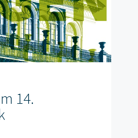
m 14.
k