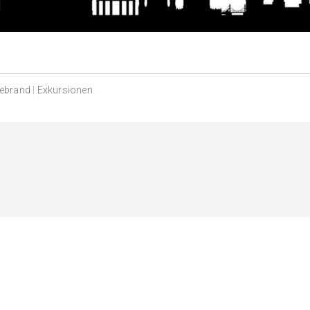
debrand
|
Exkursionen
.